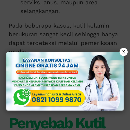
serviks, anus, maupun area
selangkangan.
Pada beberapa kasus, kutil kelamin
berukuran sangat kecil sehingga hanya
dapat terdeteksi melalui pemeriksaan
medis.
X
Baca juga:
Perbedaan Kutil
Kelamin dan Herpes
Genital, Ini Penjelasannya
Penyebab Kutil