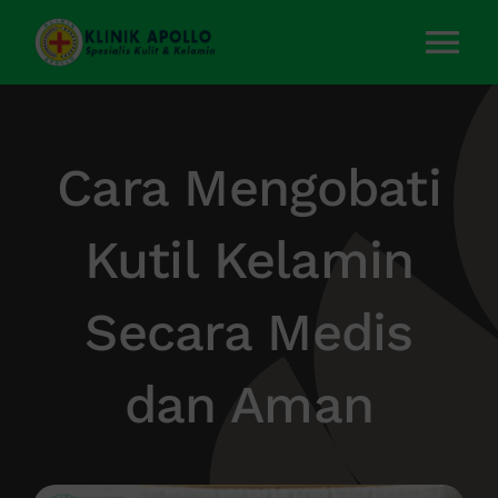
Skip
to
Tog
content
Nav
Home
Cara Mengobati
Layanan Kami
Kutil Kelamin
Tentang Kami
Secara Medis
Artikel
dan Aman
Kontak Kami