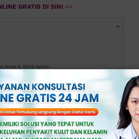
LINE GRATIS DI SINI
<<
 Anda di Klinik Apollo
Hangat
efektif untuk mengurangi pembengkakan
an melakukan kompres hangat pada area