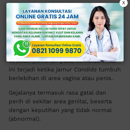
X
1. Infeksi Jamur
(Kandidiasis)
Infeksi jamur, atau kandidiasis,
merupakan penyebab umum
ketidaknyamanan pada kemaluan. Hal
ini terjadi ketika jamur
Candida
tumbuh
berlebihan di area vagina atau penis.
Gejalanya termasuk rasa gatal dan
perih di sekitar area genital, beserta
dengan keputihan yang tidak normal
(abnormal).