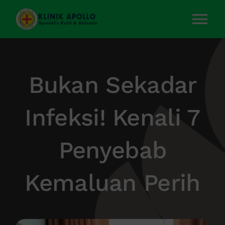
Skip
to
Tog
content
Nav
Home
Bukan Sekadar
Layanan Kami
Infeksi! Kenali 7
Tentang Kami
Penyebab
Artikel
Kemaluan Perih
Kontak Kami