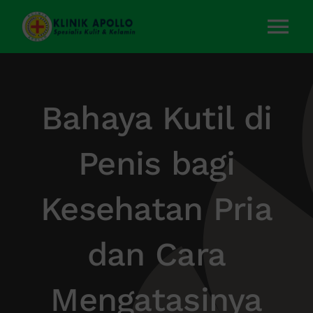
Skip
to
Tog
content
Nav
Home
Bahaya Kutil di
Layanan Kami
Penis bagi
Tentang Kami
Kesehatan Pria
Artikel
dan Cara
Kontak Kami
Mengatasinya