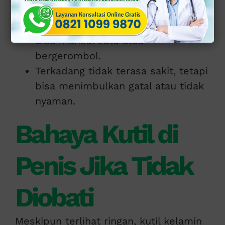
Bertekstur kasar atau seperti
kembang kol.
Bisa muncul satu atau
bergerombol.
Terkadang tidak terasa sakit, tetapi
bisa menimbulkan gatal atau tidak
nyaman.
Bahaya Kutil di
Penis Jika Tidak
Diobati
Meskipun terlihat ringan, kutil kelamin