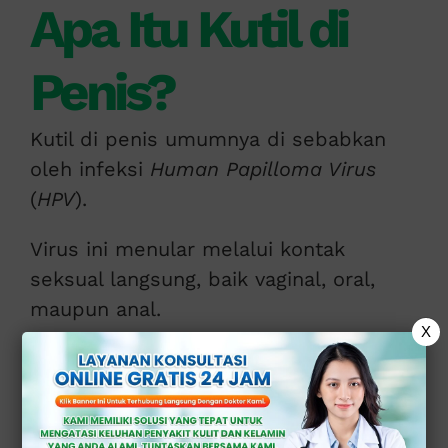
Apa Itu Kutil di
Penis?
Kutil di penis umumnya di sebabkan
oleh infeksi
Human Papilloma Virus
(
HPV
).
Virus ini menular melalui kontak
seksual langsung, baik vaginal, oral,
maupun anal.
X
Kutil biasanya berbentuk:
Benjolan kecil berwarna kulit atau
keabu-abuan.