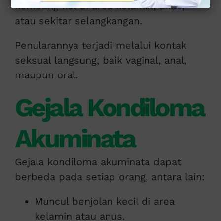
kembang kol di area kelamin, anus,
atau sekitar selangkangan.
Penularannya terjadi melalui kontak
seksual langsung, baik vaginal, anal,
maupun oral.
Gejala Kondiloma
Akuminata
Gejala kondiloma akuminata dapat
berbeda pada setiap orang, antara lain:
Muncul benjolan kecil di area
kelamin atau anus.