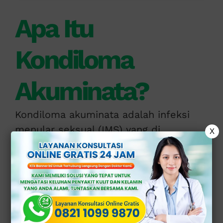
Apa Itu
Kondiloma
Akuminata?
Kondiloma akuminata adalah infeksi
menular seksual (IMS) yang di
X
sebabkan oleh
Human Papilloma Virus
(
HPV
), terutama tipe
HPV
(
human
papilloma virus
) risiko rendah.
Penyakit ini di tandai dengan
munculnya benjolan kecil seperti