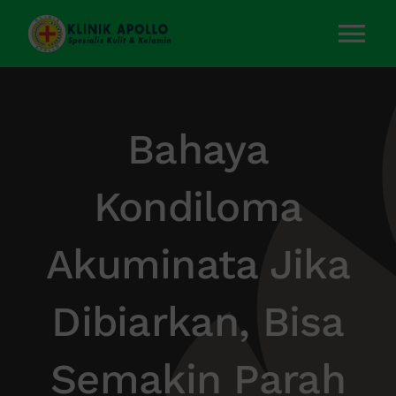
Skip
to
Tog
content
Nav
Home
Bahaya
Layanan Kami
Kondiloma
Tentang Kami
Akuminata Jika
Artikel
Dibiarkan, Bisa
Kontak Kami
Semakin Parah