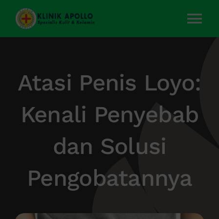
Skip
to
Tog
content
Nav
Home
Atasi Penis Loyo:
Layanan Kami
Kenali Penyebab
Tentang Kami
dan Solusi
Artikel
Pengobatannya
Kontak Kami