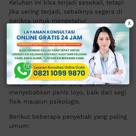
Keluhan ini bisa terjadi sesekali, tetapi
jika sering terjadi, sebaiknya segera di
periksa untuk mengetahui
X
penyebabnya.
Penyebab Penis
Loyo
Ada berbagai faktor yang dapat
menyebabkan penis loyo, baik dari segi
fisik maupun psikologis.
Berikut beberapa penyebab yang paling
umum: