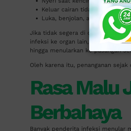
Nyeri saat kencing atau berhub
Keluar cairan tidak normal (abn
Luka, benjolan, atau kemerahan
Jika tidak segera di obati, infek
infeksi ke organ lain, gangguan kes
hingga menularkan ke pasangan sek
Oleh karena itu, penanganan sejak d
Rasa Malu J
Berbahaya
Banyak penderita infeksi menular