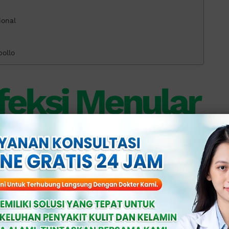
ional
pollo
feksi Menular
 Diabaikan?
ang organ kelamin maupun saluran
 keluhan seperti: