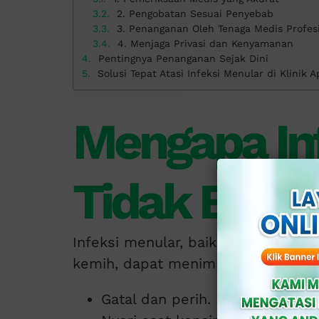
2. Pengobatan Sesuai Penyebab
3. Penanganan Oleh Tenaga Medis Profes
4. Menjaga Privasi dan Kenyamanan
Pentingnya Penanganan Sejak Dini
Solusi Tepat Atasi Infeksi Menular di Klinik A
Mengapa In
Tidak Boleh
Infeksi menular, baik yang menyer
kemih, dapat menimbulkan berbagai
Gatal dan perih.