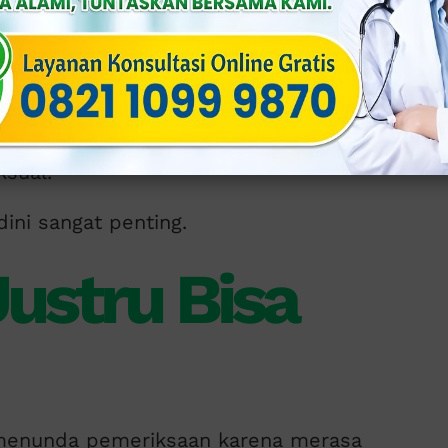
ungan intim.
ormal).
 di area intim.
si menular dapat menyebabkan penyebaran
uburan, infeksi berulang (kambuh),
sual.
ini sangat penting.
ustru Bisa
 menunda pemeriksaan karena merasa