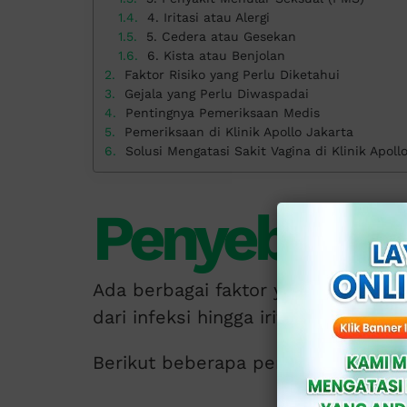
4. Iritasi atau Alergi
5. Cedera atau Gesekan
6. Kista atau Benjolan
Faktor Risiko yang Perlu Diketahui
Gejala yang Perlu Diwaspadai
Pentingnya Pemeriksaan Medis
Pemeriksaan di Klinik Apollo Jakarta
Solusi Mengatasi Sakit Vagina di Klinik Apoll
Penyebab Sa
Ada berbagai faktor yang dapat me
dari infeksi hingga iritasi.
Berikut beberapa penyebab yang p