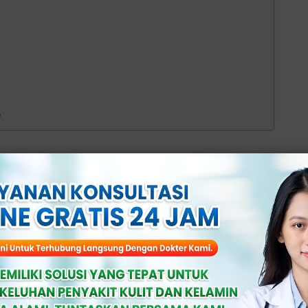
o
kit Vagina
nyebabkan rasa sakit pada vagina, mulai
aling umum: