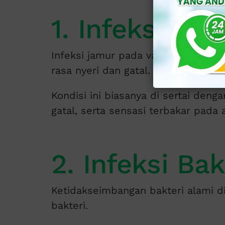
1. Infeksi Ja
Infeksi jamur pada vagina merupaka
rasa nyeri dan gatal.
Kondisi ini biasanya di sertai deng
gatal, serta sensasi terbakar pada 
2. Infeksi Bak
Ketidakseimbangan bakteri alami d
bakteri.