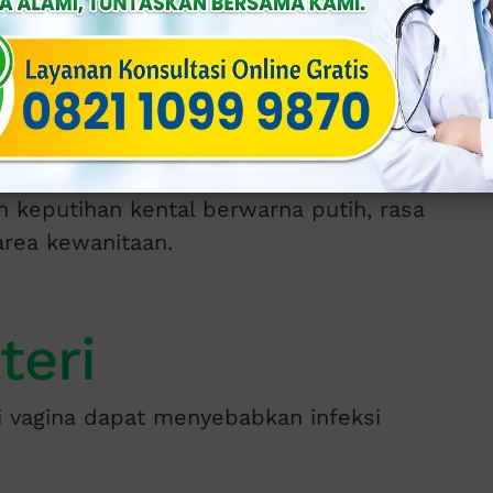
mur
n salah 1 penyebab paling sering dari
an keputihan kental berwarna putih, rasa
area kewanitaan.
teri
i vagina dapat menyebabkan infeksi