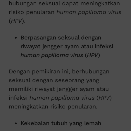
hubungan seksual dapat meningkatkan
risiko penularan
human papilloma virus
(
HPV
).
Berpasangan seksual dengan
riwayat jengger ayam atau infeksi
human papilloma virus
(
HPV
)
Dengan pemikiran ini, berhubungan
seksual dengan seseorang yang
memiliki riwayat jengger ayam atau
infeksi
human papilloma virus
(
HPV
)
meningkatkan risiko penularan.
Kekebalan tubuh yang lemah