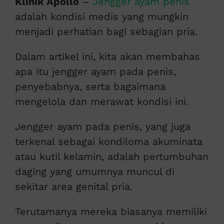
Klinik Apollo
–
Jengger ayam penis
adalah kondisi medis yang mungkin
menjadi perhatian bagi sebagian pria.
Dalam artikel ini, kita akan membahas
apa itu jengger ayam pada penis,
penyebabnya, serta bagaimana
mengelola dan merawat kondisi ini.
Jengger ayam pada penis, yang juga
terkenal sebagai kondiloma akuminata
atau kutil kelamin, adalah pertumbuhan
daging yang umumnya muncul di
sekitar area genital pria.
Terutamanya mereka biasanya memiliki