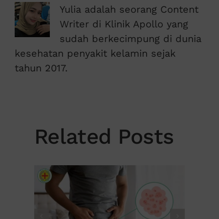
Yulia adalah seorang Content
Writer di Klinik Apollo yang
sudah berkecimpung di dunia
kesehatan penyakit kelamin sejak
tahun 2017.
Related Posts