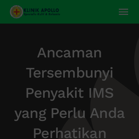
Skip
to
Tog
content
Nav
Home
Ancaman
Layanan Kami
Tersembunyi
Tentang Kami
Penyakit IMS
Artikel
yang Perlu Anda
Kontak Kami
Perhatikan