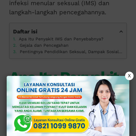
infeksi menular seksual (IMS) dan
langkah-langkah pencegahannya.
Daftar isi
Apa Itu Penyakit IMS dan Penyebabnya?
Gejala dan Pencegahan
Pentingnya Pendidikan Seksual, Dampak Sosial dan Psikologis
Apa Itu Penyakit
X
IMS dan
Penyebabnya?
Penyakit infeksi menular seksual (IMS)