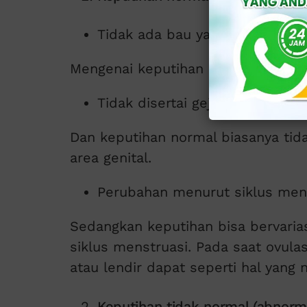
Tidak ada bau yang tidak seda
Mengenai keputihan normal biasany
Tidak disertai gejala gatal atau 
Dan keputihan normal biasanya tidak 
area genital.
Perubahan menurut siklus men
Sedangkan keputihan bisa bervaria
siklus menstruasi. Pada saat ovulas
atau lendir dapat seperti hal yang 
Keputihan tidak normal (abnorm