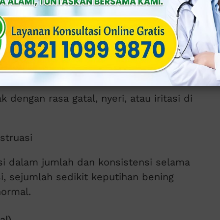
p
a tidak memiliki bau yang tidak sedap.
nyeri
dengan rasa gatal, nyeri, atau iritasi di
struasi
si dalam jumlah dan konsistensi selama
i, sejumlah sedikit keputihan bening
normal.
al)