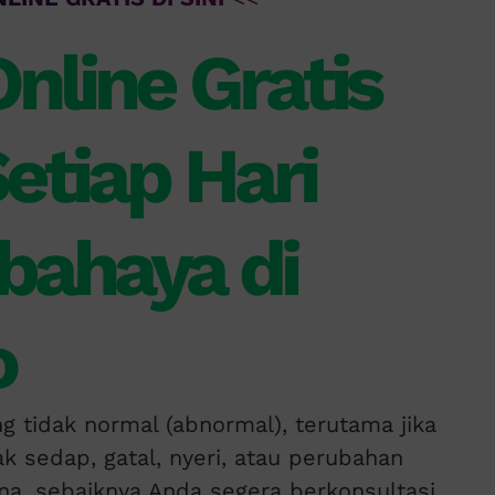
nline Gratis
etiap Hari
bahaya di
o
 tidak normal (abnormal), terutama jika
ak sedap, gatal, nyeri, atau perubahan
na, sebaiknya Anda segera berkonsultasi