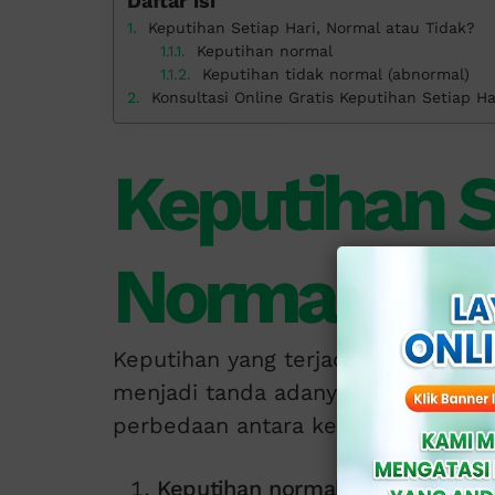
Daftar isi
Keputihan Setiap Hari, Normal atau Tidak?
Keputihan normal
Keputihan tidak normal (abnormal)
Konsultasi Online Gratis Keputihan Setiap Ha
Keputihan S
Normal ata
Keputihan yang terjadi setiap hari 
menjadi tanda adanya masalah kes
perbedaan antara keputihan normal
Keputihan normal