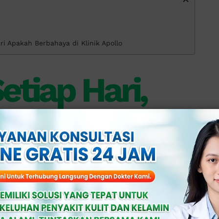
ri Apakah Berbahaya di Klinik Apollo
etiap Hari,
u Tidak?
mungkin bisa jadi normal atau bisa
ehatan. Penting untuk memahami
 dan yang tidak normal (abnormal):