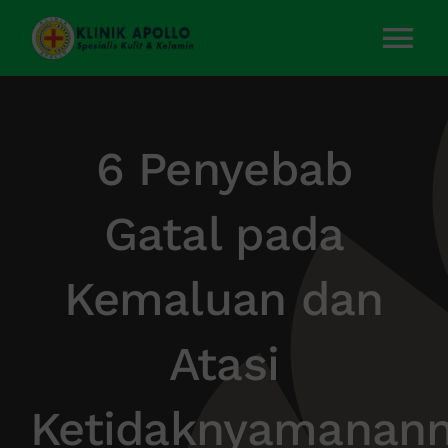
Skip
to
Tog
content
Nav
Home
6 Penyebab
Layanan Kami
Gatal pada
Tentang Kami
Kemaluan dan
Artikel
Atasi
Kontak Kami
Ketidaknyamanan