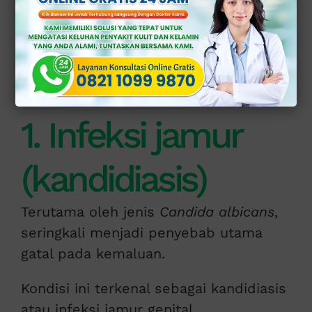
3. Iritasi kulit
4. Kondisi kulit lainnya
5. Kurangnya kebersihan
6. Pakaian yang tidak cocok
Pengobatan Medis untuk Atasi Ketidaknyamanan
Solusi yang Efektif untuk Gatal pada Kemaluan di Klinik Apollo
1. Infeksi jamur
(kandidiasis)
Terutama oleh jenis
Candida albicans
,
seringkali menjadi penyebab utama
gatal pada kemaluan.
Kondisi ini terkenal sebagai kandidiasis
atau infeksi jamur genital.