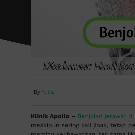
By
Yulia
Klinik Apollo
–
Benjolan jerawat di
meskipun sering kali jinak, tetap p
memicu kekhawatiran, terutama jika