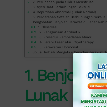
2. Perubahan pada Siklus Menstruasi
3. Nyeri saat Berhubungan Seksual
4. Keputihan Abnormal (Tidak Normal)
5. Perdarahan Setelah Berhubungan Seksual
Pengobatan Benjolan Jerawat di Leher Rahi
1. Observasi
2. Penggunaan Antibiotik
3. Prosedur Pembedahan Minor
4. Terapi Laser atau Cryotherapy
5. Perawatan Hormonal
Solusi Terbaik Mengatasi Benjolan Jerawat di 
1. Benjolan 
Lunak