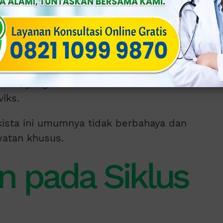
serviks adalah benjolan yang kecil dan
bulkan rasa sakit, namun dapat terasa
.
othi
, yang terbentuk akibat
iks.
kista ini umumnya tidak berbahaya dan
watan khusus.
n pada Siklus