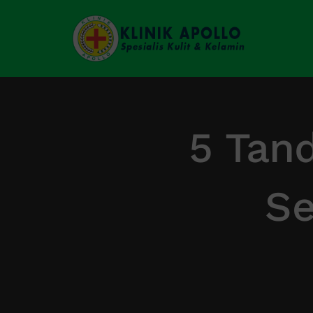
Skip
to
content
5 Tan
Se