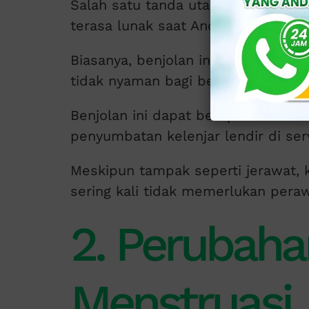
Salah satu tanda utama jerawat di 
terasa lunak saat Anda sentuh.
Biasanya, benjolan ini tidak menim
tidak nyaman bagi beberapa wanita
Benjolan ini dapat berupa kista
Nab
penyumbatan kelenjar lendir di serv
Meskipun tampak seperti jerawat, 
sering kali tidak memerlukan pera
2. Perubaha
Menstruasi