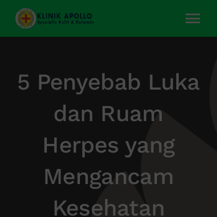
Skip
to
Tog
content
Nav
Home
5 Penyebab Luka
Layanan Kami
dan Ruam
Tentang Kami
Herpes yang
Artikel
Mengancam
Kontak Kami
Kesehatan