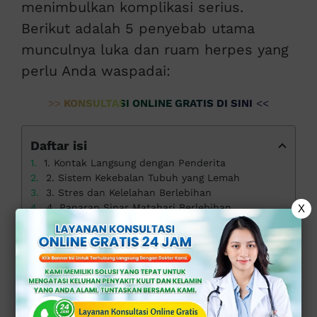
menimbulkan komplikasi serius.
Berikut adalah 5 penyebab utama
munculnya luka dan ruam herpes yang
perlu Anda waspadai:
>>
KONSULTASI ONLINE GRATIS DI SINI
<<
Daftar isi
1. Kontak Langsung dengan Penderita
2. Sistem Kekebalan Tubuh yang Lemah
3. Stres dan Kelelahan Berlebihan
4. Paparan Sinar Matahari Berlebihan
X
5. Kurangnya Kebersihan Pribadi
Solusi Tepat Mengatasi Luka dan Ruam Herpes di Klinik Apollo
1. Kontak