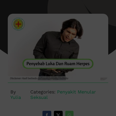
By
Categories:
Penyakit Menular
Yulia
Seksual