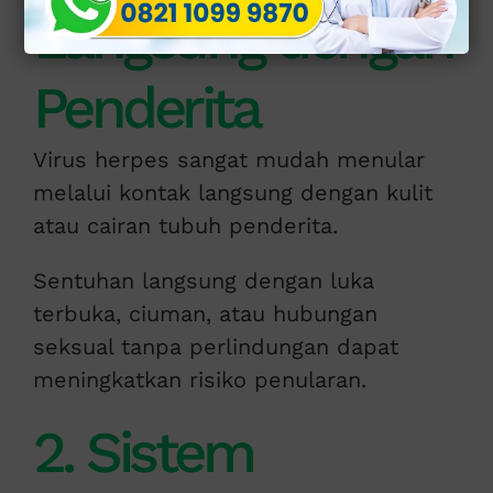
Langsung dengan
Penderita
Virus herpes sangat mudah menular
melalui kontak langsung dengan kulit
atau cairan tubuh penderita.
Sentuhan langsung dengan luka
terbuka, ciuman, atau hubungan
seksual tanpa perlindungan dapat
meningkatkan risiko penularan.
2. Sistem