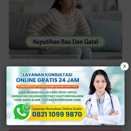
X
Keputihan Bau dan Gatal?
Waspadai Tanda Infeksi di Organ
Intim
Klinik Apollo – Jangan abaikan ketika
alami keputihan bau dan gatal pada